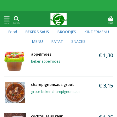
MAND
ZOEKEN
MENU
Food
BEKERS SAUS
BROODJES
KINDERMENU
MENU
PATAT
SNACKS
appelmoes
€ 1,30
beker appelmoes
champignonsaus groot
€ 3,15
grote beker champignonsaus
cocktailsaus klein