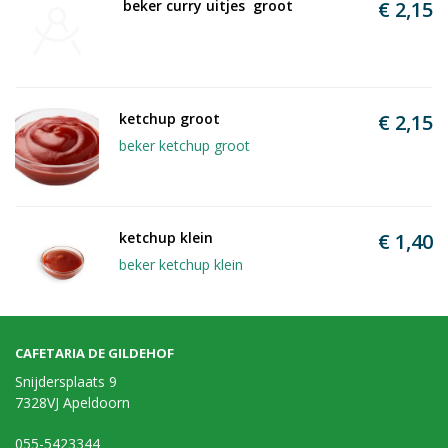
 beker curry uitjes  groot
€ 2,15
ketchup groot 
€ 2,15
beker ketchup groot
ketchup klein
€ 1,40
beker ketchup klein
CAFETARIA DE GILDEHOF
Snijdersplaats 9
7328VJ Apeldoorn
055-5423344