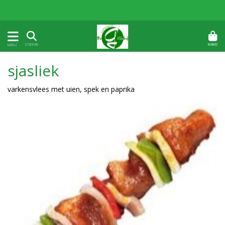
MAND
ZOEKEN
MENU
sjasliek
varkensvlees met uien, spek en paprika