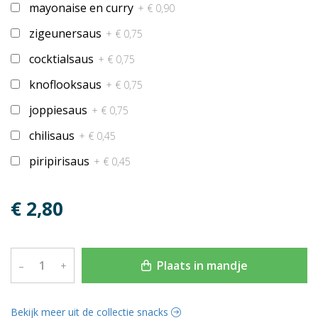
mayonaise en curry
+ € 0,90
zigeunersaus
+ € 0,75
cocktialsaus
+ € 0,75
knoflooksaus
+ € 0,75
joppiesaus
+ € 0,75
chilisaus
+ € 0,45
piripirisaus
+ € 0,45
€ 2,80
Plaats in mandje
–
+
Bekijk meer uit de collectie snacks