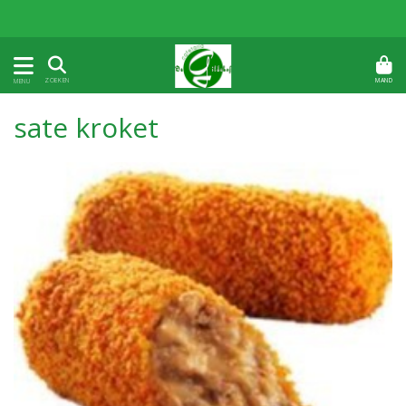
MAND
ZOEKEN
MENU
sate kroket