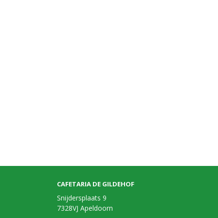
CAFETARIA DE GILDEHOF
Snijdersplaats 9
7328VJ Apeldoorn