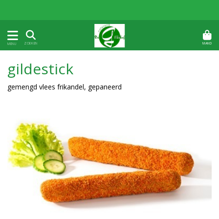
MAND
ZOEKEN
MENU
gildestick
gemengd vlees frikandel, gepaneerd