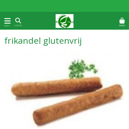
MAND
ZOEKEN
MENU
frikandel glutenvrij