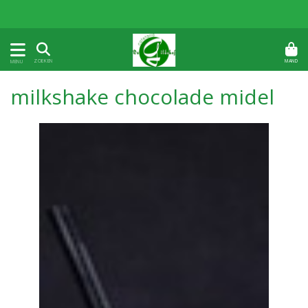
MAND
ZOEKEN
MENU
milkshake chocolade midel