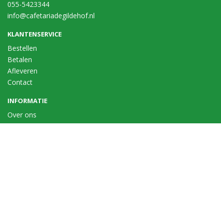
055-5423344
info@cafetariadegildehof.nl
KLANTENSERVICE
Bestellen
Betalen
Afleveren
Contact
INFORMATIE
Over ons
Privacy en veiligheid
Algemene voorwaarden
Disclaimer
Cookies
VOLG ONS
Taal