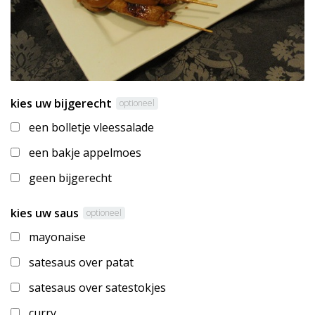
kies uw bijgerecht
optioneel
een bolletje vleessalade
een bakje appelmoes
geen bijgerecht
kies uw saus
optioneel
mayonaise
satesaus over patat
satesaus over satestokjes
curry