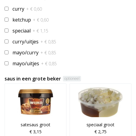
curry
+ € 0,60
ketchup
+ € 0,60
speciaal
+ € 1,15
curry/uitjes
+ € 0,85
mayo/curry
+ € 0,85
mayo/uitjes
+ € 0,85
saus in een grote beker
optioneel
satesaus groot
speciaal groot
€ 3,15
€ 2,75