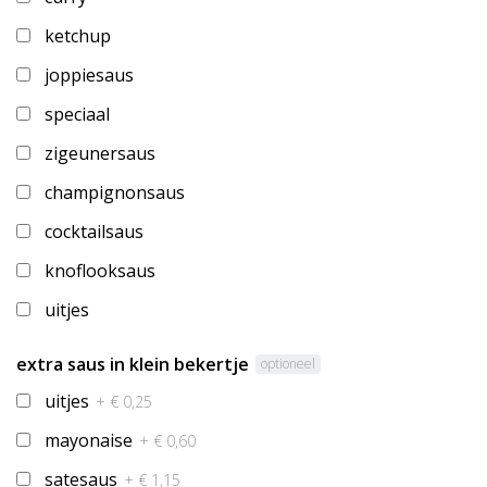
ketchup
joppiesaus
speciaal
zigeunersaus
champignonsaus
cocktailsaus
knoflooksaus
uitjes
extra saus in klein bekertje
optioneel
uitjes
+ € 0,25
mayonaise
+ € 0,60
satesaus
+ € 1,15