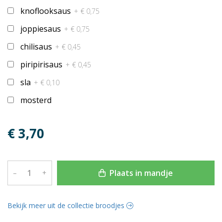
knoflooksaus
+ € 0,75
joppiesaus
+ € 0,75
chilisaus
+ € 0,45
piripirisaus
+ € 0,45
sla
+ € 0,10
mosterd
€ 3,70
Plaats in mandje
–
+
Bekijk meer uit de collectie broodjes