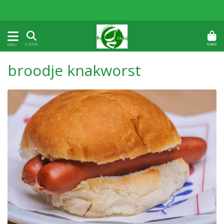
MAND
ZOEKEN
MENU
broodje knakworst